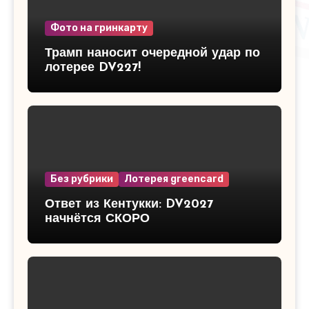
Фото на гринкарту
Трамп наносит очередной удар по
лотерее DV227!
Без рубрики
Лотерея greencard
Ответ из Кентукки: DV2027
начнётся СКОРО