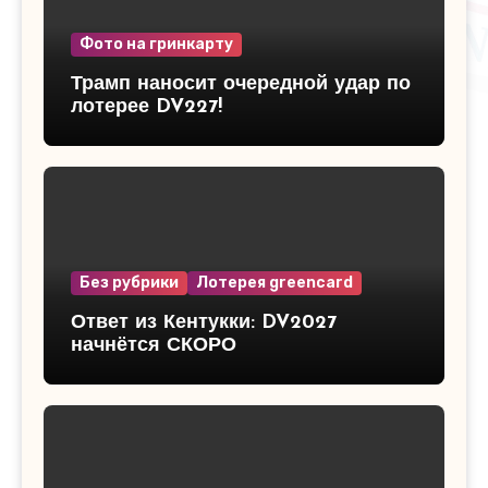
Фото на гринкарту
Трамп наносит очередной удар по
лотерее DV227!
Без рубрики
Лотерея greencard
Ответ из Кентукки: DV2027
начнётся СКОРО