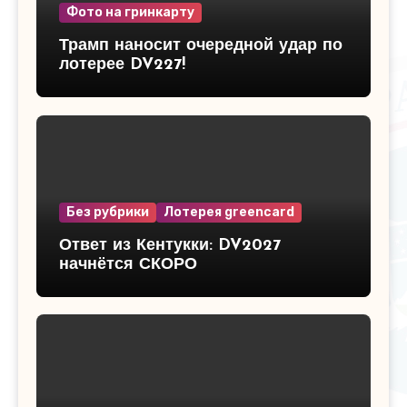
Фото на гринкарту
Трамп наносит очередной удар по
лотерее DV227!
Без рубрики
Лотерея greencard
Ответ из Кентукки: DV2027
начнётся СКОРО