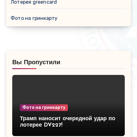
Лотерея greencard
Фото на гринкарту
Вы Пропустили
Фото на гринкарту
Трамп наносит очередной удар по
лотерее DV227!