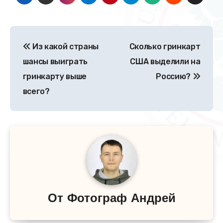
Навигация
Из какой страны
Сколько гринкарт
по
шансы выиграть
США выделили на
записям
гринкарту выше
Россию?
всего?
От
Фотограф Андрей