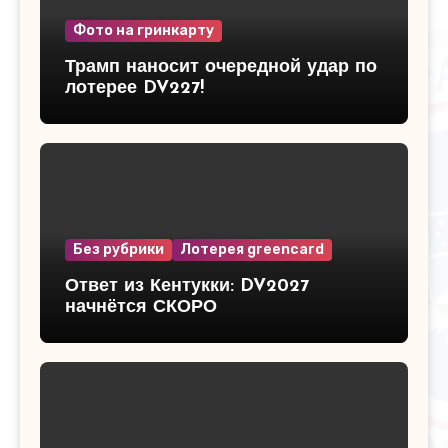
Фото на гринкарту
Трамп наносит очередной удар по
лотерее DV227!
Без рубрики
Лотерея greencard
Ответ из Кентукки: DV2027
начнётся СКОРО