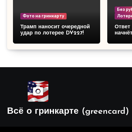
Без ру
Фото на гринкарту
Лотере
Трамп наносит очередной
Ответ 
удар по лотерее DV227!
начнё
Всё о гринкарте (greencard)