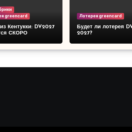
брики
я greencard
Лотерея greencard
из Кентукки: DV2027
Будет ли лотерея D
тся СКОРО
2027?