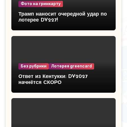
Фото на гринкарту
Трамп наносит очередной удар по
лотерее DV227!
Без рубрики
Лотерея greencard
Ответ из Кентукки: DV2027
начнётся СКОРО