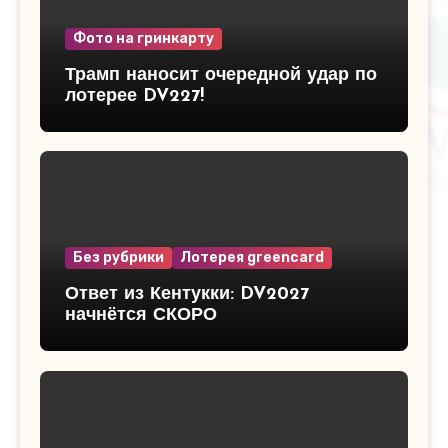
Фото на гринкарту
Трамп наносит очередной удар по
лотерее DV227!
Без рубрики
Лотерея greencard
Ответ из Кентукки: DV2027
начнётся СКОРО