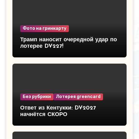
Фото на гринкарту
Трамп наносит очередной удар по
лотерее DV227!
Без рубрики
Лотерея greencard
Ответ из Кентукки: DV2027
начнётся СКОРО