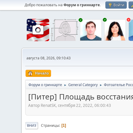
Добро пожаловать на
Форум о гринкарте
.
Войти
августа 08, 2026, 09:10:43
Начало
Форум о гринкарте
General Category
Фотоателье Рос
►
►
[Питер] Площадь восстания
Автор RenatSK, сентября 22, 2022, 06:00:43
Страницы
1
ВНИЗ