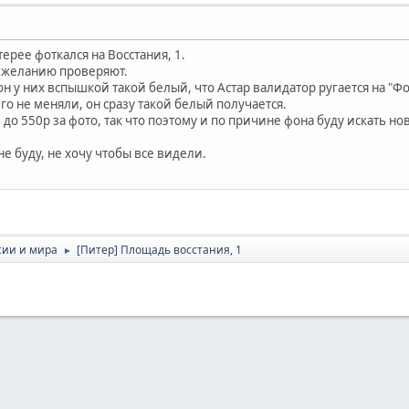
терее фоткался на Восстания, 1.
о желанию проверяют.
он у них вспышкой такой белый, что Астар валидатор ругается на "Ф
го не меняли, он сразу такой белый получается.
до 550р за фото, так что поэтому и по причине фона буду искать нов
е буду, не хочу чтобы все видели.
сии и мира
[Питер] Площадь восстания, 1
►