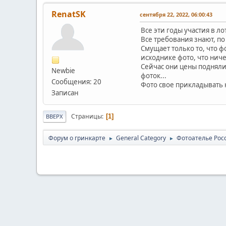
RenatSK
сентября 22, 2022, 06:00:43
Все эти годы участия в ло
Все требования знают, п
Смущает только то, что ф
исходнике фото, что ниче
Сейчас они цены подняли 
Newbie
фоток...
Сообщения: 20
Фото свое прикладывать н
Записан
Страницы
1
ВВЕРХ
Форум о гринкарте
General Category
Фотоателье Рос
►
►