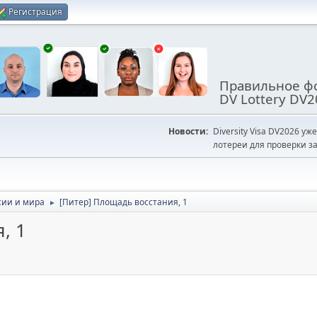
Регистрация
Правильное фо
DV Lottery DV2
Новости:
Diversity Visa DV2026 уж
лотереи для проверки за
сии и мира
[Питер] Площадь восстания, 1
►
, 1