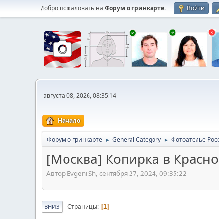
Добро пожаловать на
Форум о гринкарте
.
Войти
августа 08, 2026, 08:35:14
Начало
Форум о гринкарте
General Category
Фотоателье Рос
►
►
[Москва] Копирка в Красно
Автор EvgeniiSh, сентября 27, 2024, 09:35:22
Страницы
1
ВНИЗ