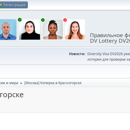
Регистрация
Правильное фо
DV Lottery DV2
Новости:
Diversity Visa DV2026 уж
лотереи для проверки за
сии и мира
[Москва] Копирка в Красногорске
►
горске