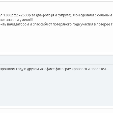
тдал 1300р х2 =2600р за два фото (я и супруга). Фон сделали с силь
 все знают и умеют!!!
ть валидатором и спас себя от потеряного года участия в лотерее г
 прошлом году в другом их офисе фотографировался и пролетел...