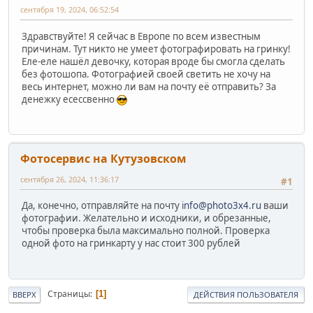
сентября 19, 2024, 06:52:54
Здравствуйте! Я сейчас в Европе по всем известным
причинам. Тут никто не умеет фотографировать на гринку!
Еле-еле нашёл девочку, которая вроде бы смогла сделать
без фотошопа. Фотографией своей светить не хочу на
весь интернет, можно ли вам на почту её отправить? За
денежку есессвенно
Фотосервис на Кутузовском
сентября 26, 2024, 11:36:17
#1
Да, конечно, отправляйте на почту
info@photo3x4.ru
ваши
фотографии. Желательно и исходники, и обрезанные,
чтобы проверка была максимально полной. Проверка
одной фото на гринкарту у нас стоит 300 рублей
Страницы
1
ВВЕРХ
ДЕЙСТВИЯ ПОЛЬЗОВАТЕЛЯ