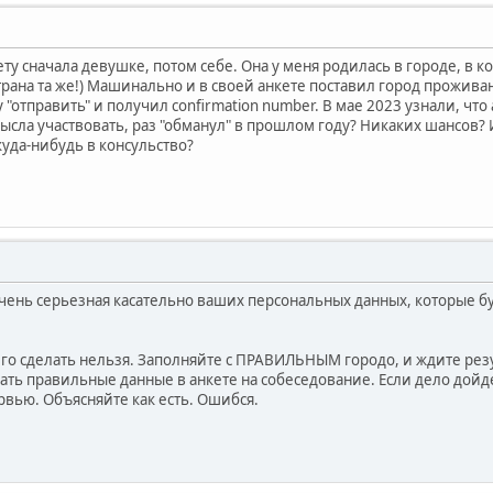
ету сначала девушке, потом себе. Она у меня родилась в городе, в к
рана та же!) Машинально и в своей анкете поставил город проживан
у "отправить" и получил confirmation number. В мае 2023 узнали, чт
ысла участвовать, раз "обманул" в прошлом году? Никаких шансов? 
уда-нибудь в консульство?
очень серьезная касательно ваших персональных данных, которые бу
его сделать нельзя. Заполняйте с ПРАВИЛЬНЫМ городо, и ждите резул
зать правильные данные в анкете на собеседование. Если дело дойде
рвью. Объясняйте как есть. Ошибся.