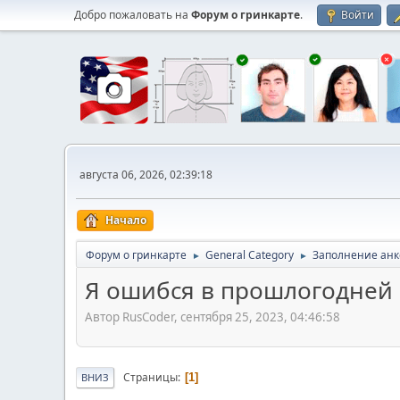
Добро пожаловать на
Форум о гринкарте
.
Войти
августа 06, 2026, 02:39:18
Начало
Форум о гринкарте
General Category
Заполнение анк
►
►
Я ошибся в прошлогодней а
Автор RusCoder, сентября 25, 2023, 04:46:58
Страницы
1
ВНИЗ