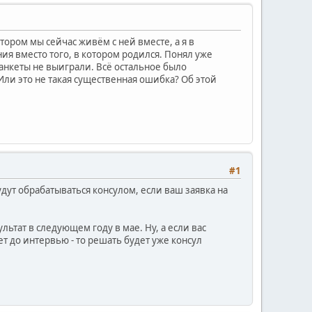
отором мы сейчас живём с ней вместе, а я в
ия вместо того, в котором родился. Понял уже
о анкеты не выиграли. Всё остальное было
Или это не такая существенная ошибка? Об этой
#1
дут обрабатываться консулом, если ваш заявка на
ьтат в следующем году в мае. Ну, а если вас
т до интервью - то решать будет уже консул