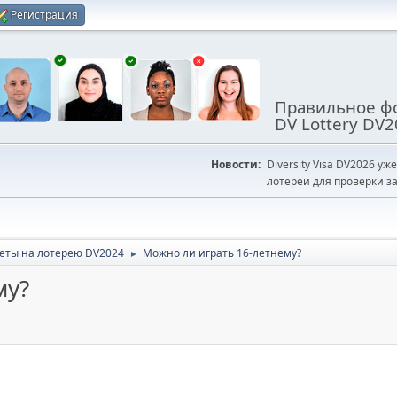
Регистрация
Правильное фо
DV Lottery DV2
Новости:
Diversity Visa DV2026 уж
лотереи для проверки за
еты на лотерею DV2024
Можно ли играть 16-летнему?
►
му?