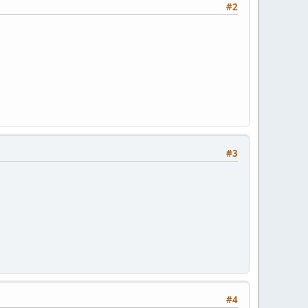
#2
#3
#4