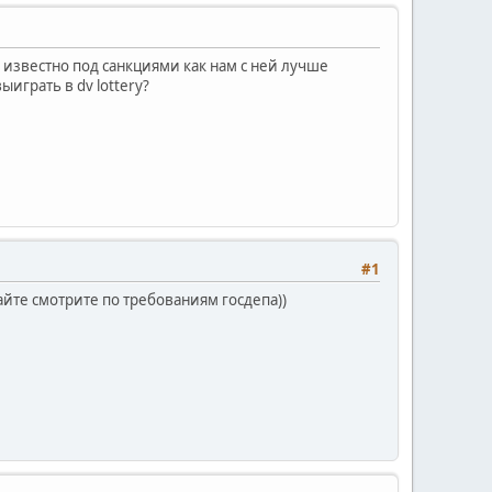
 известно под санкциями как нам с ней лучше
играть в dv lottery?
#1
айте смотрите по требованиям госдепа))