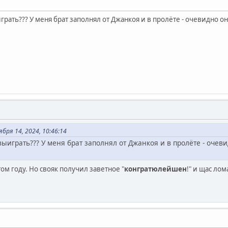
грать??? У меня брат заполнял от Джанкоя и в пролёте - очевидно они
бря 14, 2024, 10:46:14
 выиграть??? У меня брат заполнял от Джанкоя и в пролёте - очев
том году. Но свояк получил заветное "
конгратюлейшен
!" и щас ло