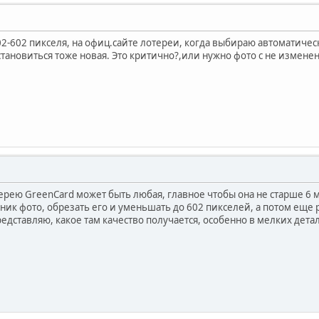
2-602 пикселя, на офиц.сайте лотереи, когда выбираю автоматическ
становиться тоже новая. Это критично?,или нужно фото с не измене
терею GreenCard может быть любая, главное чтобы она не старше 6 
дник фото, обрезать его и уменьшать до 602 пикселей, а потом еще
дставляю, какое там качество получается, особенно в мелких детал