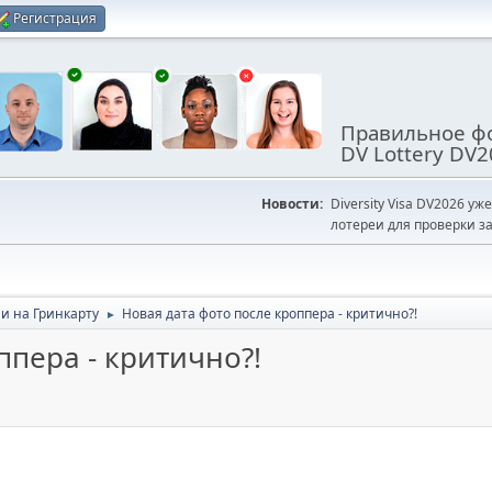
Регистрация
Правильное фо
DV Lottery DV2
Новости:
Diversity Visa DV2026 уж
лотереи для проверки за
и на Гринкарту
Новая дата фото после кроппера - критично?!
►
ппера - критично?!