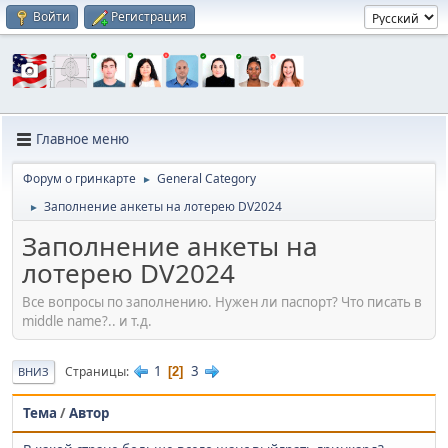
Войти
Регистрация
Главное меню
Форум о гринкарте
General Category
►
Заполнение анкеты на лотерею DV2024
►
Заполнение анкеты на
лотерею DV2024
Все вопросы по заполнению. Нужен ли паспорт? Что писать в
middle name?.. и т.д.
1
3
Страницы
2
ВНИЗ
Тема
/
Автор