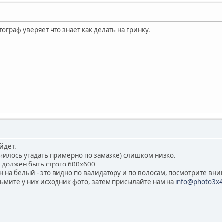
ограф уверяет что знает как делать на гринку.
йдет.
училось угадать примерно по замазке) слишком низко.
у должен быть строго 600х600
 на белый - это видно по валидатору и по волосам, посмотрите вн
зьмите у них исходник фото, затем присылайте нам на
info@photo3x4