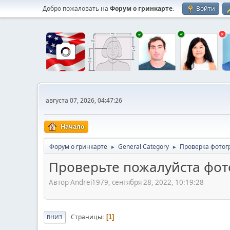
Добро пожаловать на
Форум о гринкарте
.
Войти
августа 07, 2026, 04:47:26
Начало
Форум о гринкарте
General Category
Проверка фотог
►
►
Проверьте пожалуйста фот
Автор Andrei1979, сентября 28, 2022, 10:19:28
Страницы
1
ВНИЗ