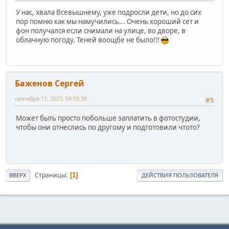
У нас, хвала Всевышнему, уже подросли дети, но до сих
пор помню как мы намучились... Очень хороший сет и
фон получался если снимали на улице, во дворе, в
облачную погоду. Теней воощбе не было!!!
Баженов Сергей
сентября 11, 2025, 04:55:38
#5
Может быть просто побольше заплатить в фотостудии,
чтобы они отнеслись по другому и подготовили чтото?
Страницы
1
ВВЕРХ
ДЕЙСТВИЯ ПОЛЬЗОВАТЕЛЯ