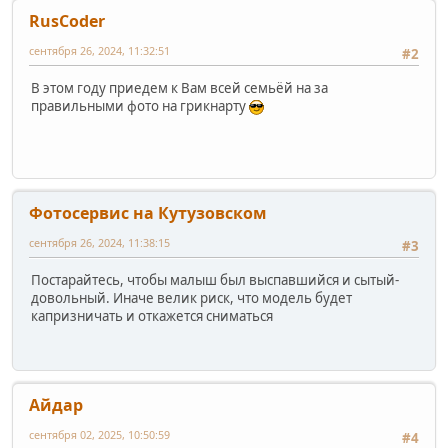
RusCoder
сентября 26, 2024, 11:32:51
#2
В этом году приедем к Вам всей семьёй на за
правильными фото на грикнарту
Фотосервис на Кутузовском
сентября 26, 2024, 11:38:15
#3
Постарайтесь, чтобы малыш был выспавшийся и сытый-
довольный. Иначе велик риск, что модель будет
капризничать и откажется сниматься
Айдар
сентября 02, 2025, 10:50:59
#4